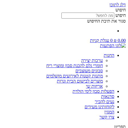
דלג לתוכן
חיפוש
חיפוש
סגור את תיבת החיפוש
0.00
₪
0
עגלת קניות
החנות
ערכות יצירה
חומרי גלם להכנת סבון ומוצרי ריח
סבונים מעוצבים
מתנות קטנות לאירועים מושלמים
מוצרים לבישום הבית ונרות
אריזות שי
הפעלות סבון לימי הולדת
סדנאות
נעים להכיר
לקוחותינו מעידים
המגזין
צרו קשר
תפריט