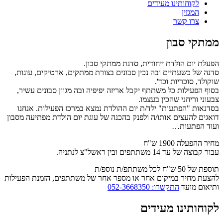
לקוחותינו מעידים
המגזין
צרו קשר
ממתקי סבון
הפעלת יום הולדת ייחודית, סדנת ממתקי סבון.
סדנה של כשעתיים ובה נכין סבונים בצורת ממתקים, ארטיקים, עוגות,
שוקולד, סוכריות וכד'.
בסוף הפעילות כל משתתף יקבל אריזה יפיפיה ובה מגוון סבונים עשיר,
צבעוני וריחני שהכין בעצמו.
בסדנאות "הפתעות" ילד/ת יום ההולדת נמצא במרכז הפעילות. אנחנו
דואגים להעצים אותו/ה ולפנק בהכנה של עוגת יום הולדת מפתיעה מסבון
ועוד הפתעות…
מחיר ההפעלה 1900 ש"ח
עבור קבוצה של עד 14 משתתפים ובין ראשל"צ לנתניה.
תוספת של 50 ש"ח לכל משתתפ/ת נוספ/ת
להצעת מחיר במיקום אחר או מספר אחר של משתתפים, הזמנת הפעילות
ותיאום מועד
התקשרו: 052-3668350
לקוחותינו מעידים