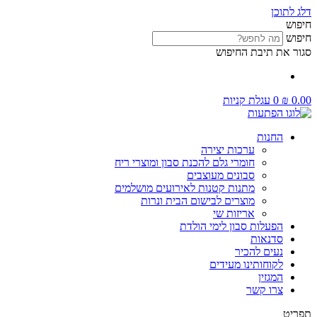
דלג לתוכן
חיפוש
חיפוש
סגור את תיבת החיפוש
0.00
₪
0
עגלת קניות
החנות
ערכות יצירה
חומרי גלם להכנת סבון ומוצרי ריח
סבונים מעוצבים
מתנות קטנות לאירועים מושלמים
מוצרים לבישום הבית ונרות
אריזות שי
הפעלות סבון לימי הולדת
סדנאות
נעים להכיר
לקוחותינו מעידים
המגזין
צרו קשר
תפריט