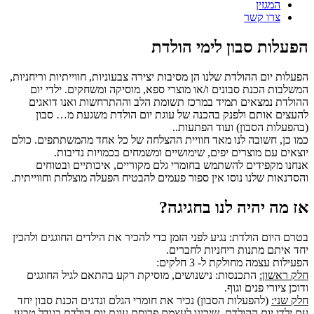
המגזין
צרו קשר
הפעלות סבון לימי הולדת
הפעלות יום ההולדת שלנו הן מסיבות יצירה צבעוניות, חווייתיות וריחניות,
המשלבות הכנת סבונים ו/או מוצרי ספא, מוסיקה ומשחקים. ילדי יום
ההולדת נמצאים תמיד במרכז תשומת הלב וההתרחשות ואנו דואגים
להעצים אותם ולפנק בהכנה של עוגת יום הולדת משגעת מ… סבון
(בהפעלות הסבון) ועוד הפתעות..
כמו כן, חשובה לנו מאד חוויית ההצלחה של כל אחד מהמשתתפים. כולם
יוצאים עם מוצרים יפים, שימושיים ומשמחים בכמויות נדיבות.
אנחנו מקפידים להשתמש בחומרי גלם מקוריים, איכותיים ובטוחים
והסדנאות שלנו נוסו אין ספור פעמים להבטיח הפעלה מוצלחת וחווייתית.
אז מה יהיה לנו בחגיגה?
בטרם היום הולדת: נגיע לפני הזמן כדי להכיר את הילדים החוגגים ולהכין
יחד איתם מתנות ריחניות לחברים.
הפעילות עצמה מחולקת ל- 3 חלקים:
חלק ראשון:
התכנסות: נישנושים, מוסיקת רקע בהתאם לגיל החוגגים
ודוכן ציורי פנים וגוף.
חלק שני:
(להפעלות הסבון) נכיר את חומרי הגלם ונדגים הכנת סבון יחד
עם ילדי יום ההולדת, שיכינו לעצמם פרוסת עוגת יום הולדת בגודל טבעי