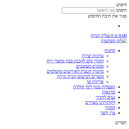
דלג
חיפוש
לתוכן
חיפוש
סגור את תיבת החיפוש
0.00
₪
0
עגלת קניות
החנות
ערכות יצירה
חומרי גלם להכנת סבון ומוצרי ריח
סבונים מעוצבים
מתנות קטנות לאירועים מושלמים
מוצרים לבישום הבית ונרות
אריזות שי
הפעלות סבון לימי הולדת
סדנאות
נעים להכיר
לקוחותינו מעידים
המגזין
צרו קשר
תפריט