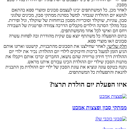
מסבון.
לאחר מכן, כל המשתתפים יכינו לעצמם סבונים ומוצרי ספא בהתאם
לנושא יום ההולדת שנבחר. למשל בסדנת ממתקי סבון, מכינים שלגוני
סבון, עוגיות, שוקולד וסוכריות מסבון בניחוחות של שוקולד, וניל ופירות.
בכל מהלך הסדנה הילדים מקבלים הדרכה צמודה ופרטנית של העבודה
ויחס חם ואישי לכל אחד מהמשתתפים.
בתום ההפעלה כל משתתף יוצא עם שקית מהודרת ובה לפחות עשרה
סבונים ו/או מוצרי ספא.
חלק שלישי:
לאחר שחילצנו את הסבונים מהתבניות, קישטנו וארזנו אותם
הגיע הזמן למעגל ברכות וחיבוקים לילדי יום ההולדת: נכיר את ילדי יום
ההולדת דרך חידון טריוויה שהם נושאו, החברים יברכו אותם ויקבלו את
מתנות הסבון שילדי יום ההולדת הכינו עבורם איתנו מראש.
נקנח בטקס עוגה ונוציא את עוגת הסבון של ילדי יום ההולדת מן התבנית
להנאת והתפעלות כל המשתתפים.
איזו הפעלת יום הולדת תרצו?
ממתקי סבון ופצצות אמבט