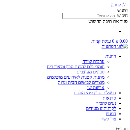
דלג לתוכן
חיפוש
חיפוש
סגור את תיבת החיפוש
0.00
₪
0
עגלת קניות
החנות
ערכות יצירה
חומרי גלם להכנת סבון ומוצרי ריח
סבונים מעוצבים
מתנות קטנות לאירועים מושלמים
מוצרים לבישום הבית ונרות
אריזות שי
הפעלות סבון לימי הולדת
סדנאות
נעים להכיר
לקוחותינו מעידים
המגזין
צרו קשר
תפריט