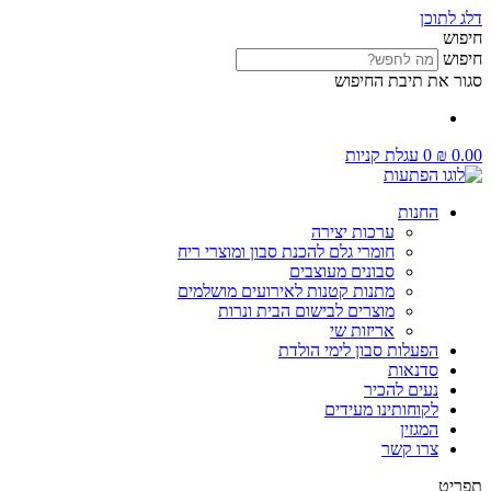
דלג לתוכן
חיפוש
חיפוש
סגור את תיבת החיפוש
0.00
₪
0
עגלת קניות
החנות
ערכות יצירה
חומרי גלם להכנת סבון ומוצרי ריח
סבונים מעוצבים
מתנות קטנות לאירועים מושלמים
מוצרים לבישום הבית ונרות
אריזות שי
הפעלות סבון לימי הולדת
סדנאות
נעים להכיר
לקוחותינו מעידים
המגזין
צרו קשר
תפריט