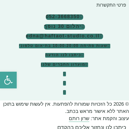
פרטי התקשרות
052-3668350
יהלום 30 נופך
edna@haftaot-studio.co.il
שעות פתיחה 10:00-20:00
בתיאום טלפוני
כיתבו לנו הודעה
מועדון החברים שלנו
פתח סרגל
© 2026 כל הזכויות שמורות להפתעות. אין לעשות שימוש בתוכן
האתר ללא אישור מראש בכתב.
עיצוב והקמת אתר:
שרון רותם
כיתבו לנו ונחזור אליכם בהקדם