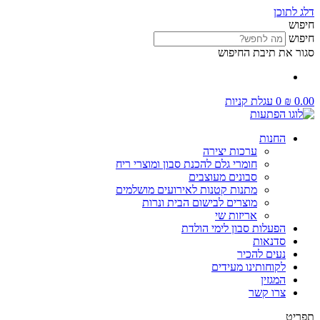
דלג לתוכן
חיפוש
חיפוש
סגור את תיבת החיפוש
0.00
₪
0
עגלת קניות
החנות
ערכות יצירה
חומרי גלם להכנת סבון ומוצרי ריח
סבונים מעוצבים
מתנות קטנות לאירועים מושלמים
מוצרים לבישום הבית ונרות
אריזות שי
הפעלות סבון לימי הולדת
סדנאות
נעים להכיר
לקוחותינו מעידים
המגזין
צרו קשר
תפריט