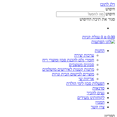
דלג לתוכן
חיפוש
חיפוש
סגור את תיבת החיפוש
0.00
₪
0
עגלת קניות
החנות
ערכות יצירה
חומרי גלם להכנת סבון ומוצרי ריח
סבונים מעוצבים
מתנות קטנות לאירועים מושלמים
מוצרים לבישום הבית ונרות
אריזות שי
הפעלות סבון לימי הולדת
סדנאות
נעים להכיר
לקוחותינו מעידים
המגזין
צרו קשר
תפריט