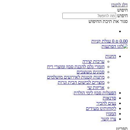
דלג לתוכן
חיפוש
חיפוש
סגור את תיבת החיפוש
0.00
₪
0
עגלת קניות
החנות
ערכות יצירה
חומרי גלם להכנת סבון ומוצרי ריח
סבונים מעוצבים
מתנות קטנות לאירועים מושלמים
מוצרים לבישום הבית ונרות
אריזות שי
הפעלות סבון לימי הולדת
סדנאות
נעים להכיר
לקוחותינו מעידים
המגזין
צרו קשר
תפריט