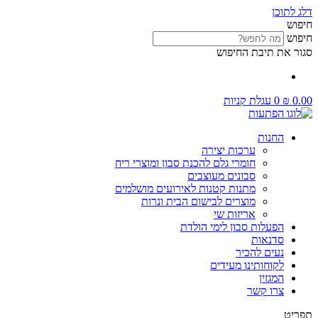
דלג לתוכן
חיפוש
חיפוש
סגור את תיבת החיפוש
0.00
₪
0
עגלת קניות
החנות
ערכות יצירה
חומרי גלם להכנת סבון ומוצרי ריח
סבונים מעוצבים
מתנות קטנות לאירועים מושלמים
מוצרים לבישום הבית ונרות
אריזות שי
הפעלות סבון לימי הולדת
סדנאות
נעים להכיר
לקוחותינו מעידים
המגזין
צרו קשר
תפריט