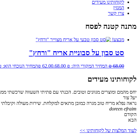
לקוחותינו מעידים
המגזין
צרו קשר
מתנה קטנה לפסח
מבצע!
סט סבון על סבוניית אריח "ורחץ"
68.00
₪
המחיר המקורי היה: ₪ 68.00.
62.00
₪
המחיר הנוכחי הוא: ₪ 62.00
לקוחותינו מעידים
יחס מהמם ומוצרים מגוונים וטובים. הכנתי עם פתיתי השעווה שרכשתי ממנ
יעל צור
נראה נפלא מריח טוב מגרה כמובן מתאים למקלחת. שירות מעולה וקיבלתי גם
doreen efraim
הקודם
הבא
לעוד המלצות של לקוחותינו >>