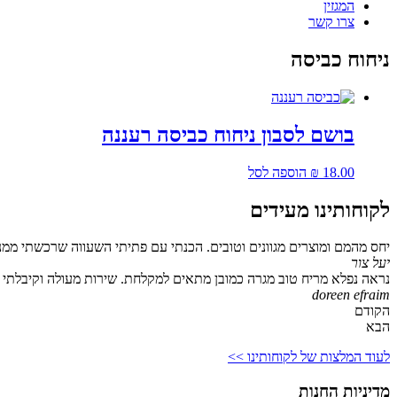
המגזין
צרו קשר
ניחוח כביסה
בושם לסבון ניחוח כביסה רעננה
18.00
₪
הוספה לסל
לקוחותינו מעידים
יחס מהמם ומוצרים מגוונים וטובים. הכנתי עם פתיתי השעווה שרכשתי ממנ
יעל צור
נראה נפלא מריח טוב מגרה כמובן מתאים למקלחת. שירות מעולה וקיבלתי גם
doreen efraim
הקודם
הבא
לעוד המלצות של לקוחותינו >>
מדיניות החנות