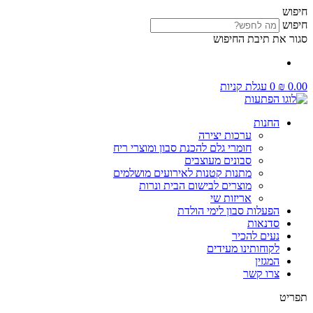
דלג
חיפוש
לתוכן
חיפוש
סגור את תיבת החיפוש
0.00
₪
0
עגלת קניות
החנות
ערכות יצירה
חומרי גלם להכנת סבון ומוצרי ריח
סבונים מעוצבים
מתנות קטנות לאירועים מושלמים
מוצרים לבישום הבית ונרות
אריזות שי
הפעלות סבון לימי הולדת
סדנאות
נעים להכיר
לקוחותינו מעידים
המגזין
צרו קשר
תפריט