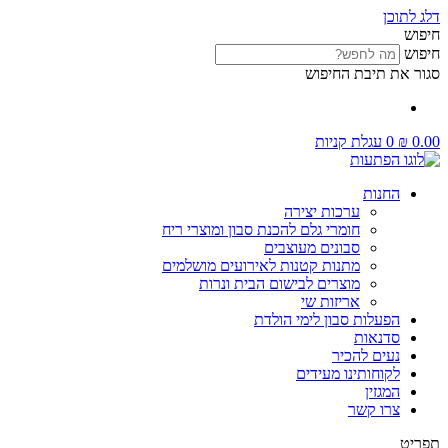
דלג לתוכן
חיפוש
חיפוש
סגור את תיבת החיפוש
0.00
₪
0
עגלת קניות
החנות
ערכות יצירה
חומרי גלם להכנת סבון ומוצרי ריח
סבונים מעוצבים
מתנות קטנות לאירועים מושלמים
מוצרים לבישום הבית ונרות
אריזות שי
הפעלות סבון לימי הולדת
סדנאות
נעים להכיר
לקוחותינו מעידים
המגזין
צרו קשר
תפריט