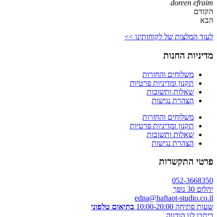
doreen efraim
הקודם
הבא
לעוד המלצות של לקוחותינו >>
מדיניות החנות
משלוחים והחזרות
תקנון ומדיניות פרטיות
שאלות ותשובות
הצהרת נגישות
משלוחים והחזרות
תקנון ומדיניות פרטיות
שאלות ותשובות
הצהרת נגישות
פרטי התקשרות
052-3668350
יהלום 30 נופך
edna@haftaot-studio.co.il
שעות פתיחה 10:00-20:00
בתיאום טלפוני
כיתבו לנו הודעה