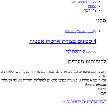
לקוחותינו מעידים
המגזין
צרו קשר
סבט
4 סבונים בצורת ארטיק אבטיח
100.00
₪
הוספה לסל
לקוחותינו מעידים
יחס מהמם ומוצרים מגוונים וטובים. הכנתי עם פתיתי השעווה שרכשתי ממנ
יעל צור
נראה נפלא מריח טוב מגרה כמובן מתאים למקלחת. שירות מעולה וקיבלתי גם
doreen efraim
הקודם
הבא
לעוד המלצות של לקוחותינו >>