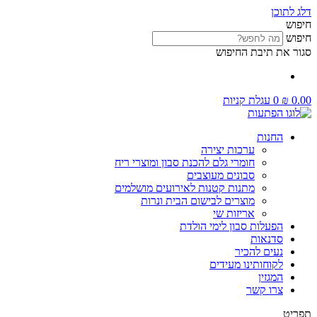
דלג לתוכן
חיפוש
חיפוש
סגור את תיבת החיפוש
0.00
₪
0
עגלת קניות
החנות
ערכות יצירה
חומרי גלם להכנת סבון ומוצרי ריח
סבונים מעוצבים
מתנות קטנות לאירועים מושלמים
מוצרים לבישום הבית ונרות
אריזות שי
הפעלות סבון לימי הולדת
סדנאות
נעים להכיר
לקוחותינו מעידים
המגזין
צרו קשר
תפריט