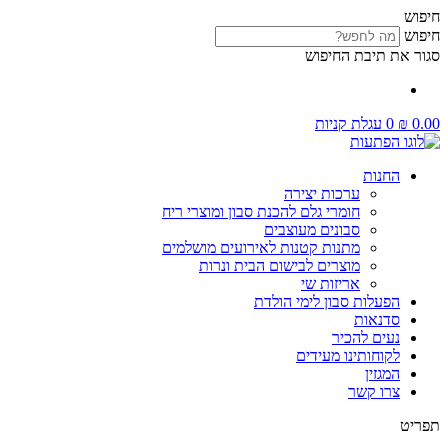
דלג
חיפוש
לתוכן
חיפוש
סגור את תיבת החיפוש
0.00
₪
0
עגלת קניות
החנות
ערכות יצירה
חומרי גלם להכנת סבון ומוצרי ריח
סבונים מעוצבים
מתנות קטנות לאירועים מושלמים
מוצרים לבישום הבית ונרות
אריזות שי
הפעלות סבון לימי הולדת
סדנאות
נעים להכיר
לקוחותינו מעידים
המגזין
צרו קשר
תפריט