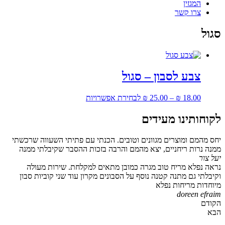
המגזין
צרו קשר
סגול
צבע לסבון – סגול
למוצר
18.00
₪
–
25.00
₪
לבחירת אפשרויות
זה
יש
לקוחותינו מעידים
מספר
סוגים.
יחס מהמם ומוצרים מגוונים וטובים. הכנתי עם פתיתי השעווה שרכשתי
ניתן
ממנה נרות ריחניים, יצא מהמם והרבה בזכות ההסבר שקיבלתי ממנה
לבחור
יעל צור
את
נראה נפלא מריח טוב מגרה כמובן מתאים למקלחת. שירות מעולה
האפשרויות
וקיבלתי גם מתנה קטנה נוסף על הסבונים מקרון עוד שני קוביות סבון
בעמוד
מיוחדות מריחות נפלא
המוצר
doreen efraim
הקודם
הבא