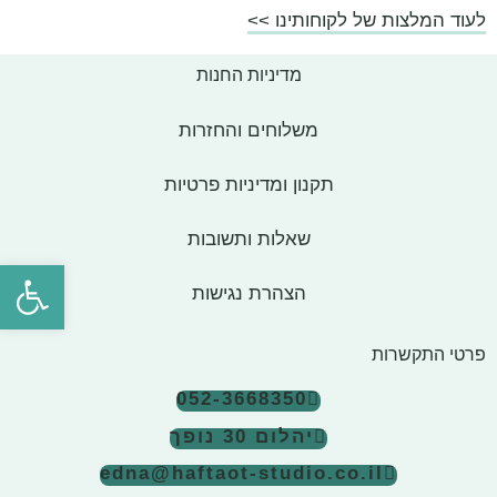
לעוד המלצות של לקוחותינו >>
מדיניות החנות
משלוחים והחזרות
תקנון ומדיניות פרטיות
שאלות ותשובות
פתח סרגל
הצהרת נגישות
פרטי התקשרות
052-3668350
יהלום 30 נופך
edna@haftaot-studio.co.il