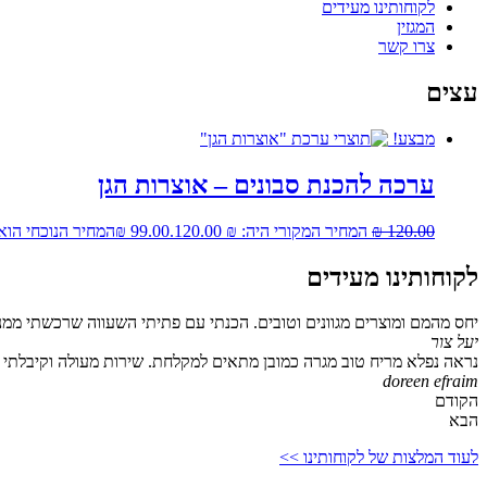
לקוחותינו מעידים
המגזין
צרו קשר
עצים
מבצע!
ערכה להכנת סבונים – אוצרות הגן
120.00
₪
המחיר המקורי היה: ₪ 120.00.
99.00
₪
המחיר הנוכחי הוא: ₪ 00
לקוחותינו מעידים
יחס מהמם ומוצרים מגוונים וטובים. הכנתי עם פתיתי השעווה שרכשתי ממנ
יעל צור
נראה נפלא מריח טוב מגרה כמובן מתאים למקלחת. שירות מעולה וקיבלתי גם
doreen efraim
הקודם
הבא
לעוד המלצות של לקוחותינו >>