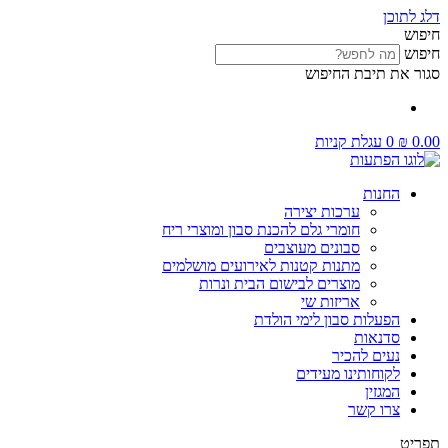
דלג לתוכן
חיפוש
חיפוש
סגור את תיבת החיפוש
0.00
₪
0
עגלת קניות
החנות
ערכות יצירה
חומרי גלם להכנת סבון ומוצרי ריח
סבונים מעוצבים
מתנות קטנות לאירועים מושלמים
מוצרים לבישום הבית ונרות
אריזות שי
הפעלות סבון לימי הולדת
סדנאות
נעים להכיר
לקוחותינו מעידים
המגזין
צרו קשר
תפריט