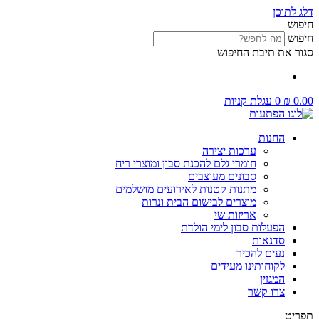
דלג לתוכן
חיפוש
חיפוש
סגור את תיבת החיפוש
0.00
₪
0
עגלת קניות
החנות
ערכות יצירה
חומרי גלם להכנת סבון ומוצרי ריח
סבונים מעוצבים
מתנות קטנות לאירועים מושלמים
מוצרים לבישום הבית ונרות
אריזות שי
הפעלות סבון לימי הולדת
סדנאות
נעים להכיר
לקוחותינו מעידים
המגזין
צרו קשר
תפריט