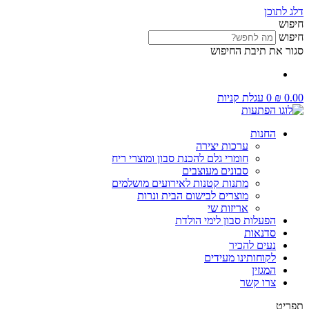
דלג לתוכן
חיפוש
חיפוש
סגור את תיבת החיפוש
0.00
₪
0
עגלת קניות
החנות
ערכות יצירה
חומרי גלם להכנת סבון ומוצרי ריח
סבונים מעוצבים
מתנות קטנות לאירועים מושלמים
מוצרים לבישום הבית ונרות
אריזות שי
הפעלות סבון לימי הולדת
סדנאות
נעים להכיר
לקוחותינו מעידים
המגזין
צרו קשר
תפריט