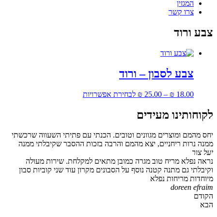
המגזין
צרו קשר
צבע ורוד
צבע לסבון – ורוד
למוצר
18.00
₪
–
25.00
₪
לבחירת אפשרויות
זה
יש
לקוחותינו מעידים
מספר
סוגים.
יחס מהמם ומוצרים מגוונים וטובים. הכנתי עם פתיתי השעווה שרכשתי
ניתן
ממנה נרות ריחניים, יצא מהמם והרבה בזכות ההסבר שקיבלתי ממנה
לבחור
יעל צור
את
נראה נפלא מריח טוב מגרה כמובן מתאים למקלחת. שירות מעולה
האפשרויות
וקיבלתי גם מתנה קטנה נוסף על הסבונים מקרון עוד שני קוביות סבון
בעמוד
מיוחדות מריחות נפלא
המוצר
doreen efraim
הקודם
הבא