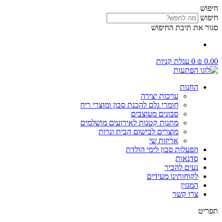
דלג
חיפוש
לתוכן
חיפוש
סגור את תיבת החיפוש
0.00
₪
0
עגלת קניות
החנות
ערכות יצירה
חומרי גלם להכנת סבון ומוצרי ריח
סבונים מעוצבים
מתנות קטנות לאירועים מושלמים
מוצרים לבישום הבית ונרות
אריזות שי
הפעלות סבון לימי הולדת
סדנאות
נעים להכיר
לקוחותינו מעידים
המגזין
צרו קשר
תפריט