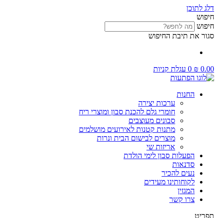
דלג לתוכן
חיפוש
חיפוש
סגור את תיבת החיפוש
0.00
₪
0
עגלת קניות
החנות
ערכות יצירה
חומרי גלם להכנת סבון ומוצרי ריח
סבונים מעוצבים
מתנות קטנות לאירועים מושלמים
מוצרים לבישום הבית ונרות
אריזות שי
הפעלות סבון לימי הולדת
סדנאות
נעים להכיר
לקוחותינו מעידים
המגזין
צרו קשר
תפריט