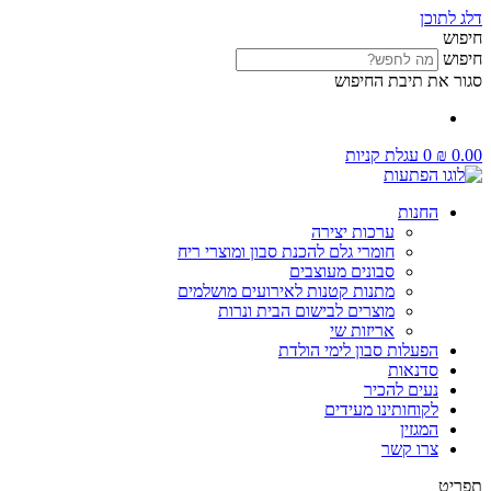
דלג לתוכן
חיפוש
חיפוש
סגור את תיבת החיפוש
0.00
₪
0
עגלת קניות
החנות
ערכות יצירה
חומרי גלם להכנת סבון ומוצרי ריח
סבונים מעוצבים
מתנות קטנות לאירועים מושלמים
מוצרים לבישום הבית ונרות
אריזות שי
הפעלות סבון לימי הולדת
סדנאות
נעים להכיר
לקוחותינו מעידים
המגזין
צרו קשר
תפריט