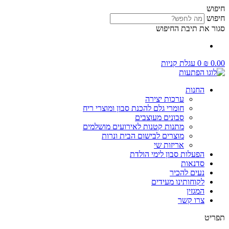
דלג
חיפוש
לתוכן
חיפוש
סגור את תיבת החיפוש
0.00
₪
0
עגלת קניות
החנות
ערכות יצירה
חומרי גלם להכנת סבון ומוצרי ריח
סבונים מעוצבים
מתנות קטנות לאירועים מושלמים
מוצרים לבישום הבית ונרות
אריזות שי
הפעלות סבון לימי הולדת
סדנאות
נעים להכיר
לקוחותינו מעידים
המגזין
צרו קשר
תפריט