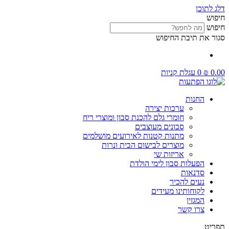
דלג לתוכן
חיפוש
חיפוש
סגור את תיבת החיפוש
0.00
₪
0
עגלת קניות
החנות
ערכות יצירה
חומרי גלם להכנת סבון ומוצרי ריח
סבונים מעוצבים
מתנות קטנות לאירועים מושלמים
מוצרים לבישום הבית ונרות
אריזות שי
הפעלות סבון לימי הולדת
סדנאות
נעים להכיר
לקוחותינו מעידים
המגזין
צרו קשר
תפריט