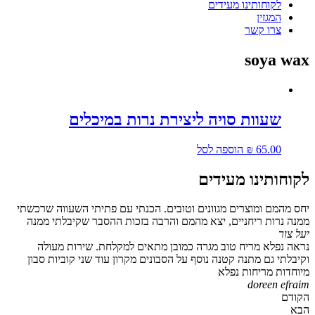
לקוחותינו מעידים
המגזין
צרו קשר
soya wax
שעוות סויה ליצירת נרות במיכלים
65.00
₪
הוספה לסל
לקוחותינו מעידים
יחס מהמם ומוצרים מגוונים וטובים. הכנתי עם פתיתי השעווה שרכשתי
ממנה נרות ריחניים, יצא מהמם והרבה בזכות ההסבר שקיבלתי ממנה
יעל צור
נראה נפלא מריח טוב מגרה כמובן מתאים למקלחת. שירות מעולה
וקיבלתי גם מתנה קטנה נוסף על הסבונים מקרון עוד שני קוביות סבון
מיוחדות מריחות נפלא
doreen efraim
הקודם
הבא