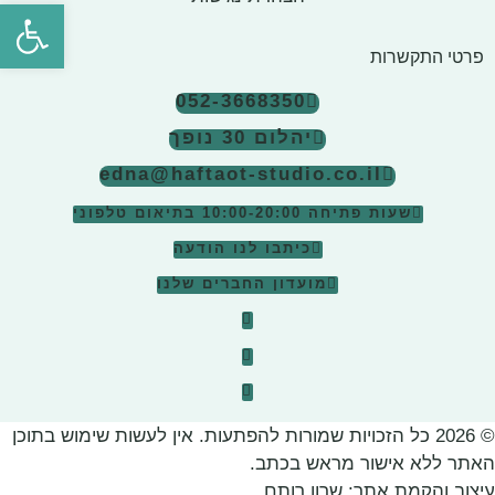
פתח סרגל
פרטי התקשרות
052-3668350
יהלום 30 נופך
edna@haftaot-studio.co.il
שעות פתיחה 10:00-20:00
בתיאום טלפוני
כיתבו לנו הודעה
מועדון החברים שלנו
© 2026 כל הזכויות שמורות להפתעות. אין לעשות שימוש בתוכן
האתר ללא אישור מראש בכתב.
עיצוב והקמת אתר:
שרון רותם