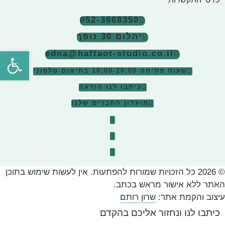
052-3668350
יהלום 30 נופך
פתח סרגל
edna@haftaot-studio.co.il
שעות פתיחה 10:00-20:00
בתיאום טלפוני
כיתבו לנו הודעה
מועדון החברים שלנו
© 2026 כל הזכויות שמורות להפתעות. אין לעשות שימוש בתוכן
האתר ללא אישור מראש בכתב.
עיצוב והקמת אתר:
שרון רותם
כיתבו לנו ונחזור אליכם בהקדם