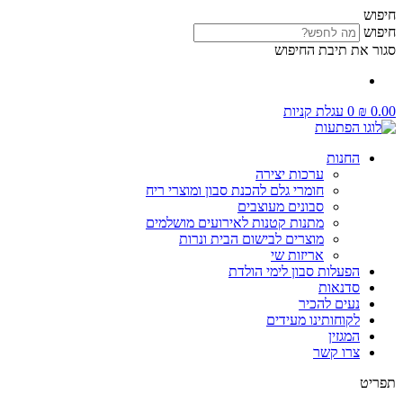
דלג
חיפוש
לתוכן
חיפוש
סגור את תיבת החיפוש
0.00
₪
0
עגלת קניות
החנות
ערכות יצירה
חומרי גלם להכנת סבון ומוצרי ריח
סבונים מעוצבים
מתנות קטנות לאירועים מושלמים
מוצרים לבישום הבית ונרות
אריזות שי
הפעלות סבון לימי הולדת
סדנאות
נעים להכיר
לקוחותינו מעידים
המגזין
צרו קשר
תפריט