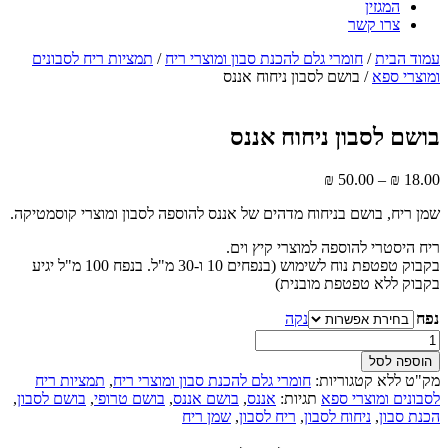
המגזין
צרו קשר
עמוד הבית
/
חומרי גלם להכנת סבון ומוצרי ריח
/
תמציות ריח לסבונים
ומוצרי ספא
/ בושם לסבון ניחוח אננס
בושם לסבון ניחוח אננס
₪
50.00
–
₪
18.00
שמן ריח, בושם בניחוח מדהים של אננס להוספה לסבון ומוצרי קוסמטיקה.
ריח היסטרי להוספה למוצרי קיץ וים.
בקבוק טפטפת נוח לשימוש (בנפחים 10 ו-30 מ"ל. בנפח 100 מ"ל יגיע
בקבוק ללא טפטפת מובנית)
נפח
נקה
כמות
של
הוספה לסל
בושם
מק"ט
ללא
קטגוריות:
חומרי גלם להכנת סבון ומוצרי ריח
,
תמציות ריח
לסבון
לסבונים ומוצרי ספא
תגיות:
אננס
,
בושם אננס
,
בושם טרופי
,
בושם לסבון
,
ניחוח
הכנת סבון
,
ניחוח לסבון
,
ריח לסבון
,
שמן ריח
אננס