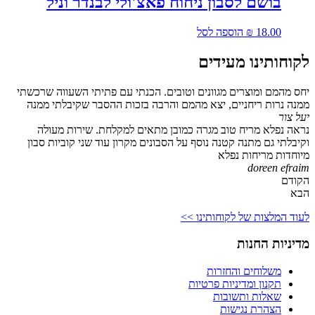
בושם לסבון ניחוח פאצ'ולי לבנדר וניל
בעמוד
סוגים.
המוצר
ניתן
18.00
₪
הוספה לסל
לבחור
את
לקוחותינו מעידים
האפשרויות
בעמוד
המוצר
יחס מהמם ומוצרים מגוונים וטובים. הכנתי עם פתיתי השעווה שרכשתי
ממנה נרות ריחניים, יצא מהמם והרבה בזכות ההסבר שקיבלתי ממנה
יעל צור
נראה נפלא מריח טוב מגרה כמובן מתאים למקלחת. שירות מעולה
וקיבלתי גם מתנה קטנה נוסף על הסבונים מקרון עוד שני קוביות סבון
מיוחדות מריחות נפלא
doreen efraim
הקודם
הבא
לעוד המלצות של לקוחותינו >>
מדיניות החנות
משלוחים והחזרות
תקנון ומדיניות פרטיות
שאלות ותשובות
הצהרת נגישות