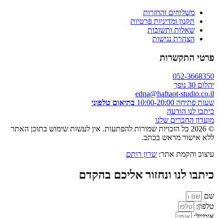
משלוחים והחזרות
תקנון ומדיניות פרטיות
שאלות ותשובות
הצהרת נגישות
פרטי התקשרות
052-3668350
יהלום 30 נופך
edna@haftaot-studio.co.il
שעות פתיחה 10:00-20:00
בתיאום טלפוני
כיתבו לנו הודעה
מועדון החברים שלנו
© 2026 כל הזכויות שמורות להפתעות. אין לעשות שימוש בתוכן האתר
ללא אישור מראש בכתב.
עיצוב והקמת אתר:
שרון רותם
כיתבו לנו ונחזור אליכם בהקדם
שם
טלפון:
אימייל: