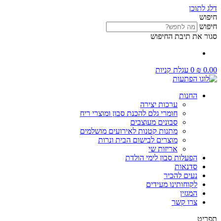
דלג לתוכן
חיפוש
חיפוש
סגור את תיבת החיפוש
0.00
₪
0
עגלת קניות
החנות
ערכות יצירה
חומרי גלם להכנת סבון ומוצרי ריח
סבונים מעוצבים
מתנות קטנות לאירועים מושלמים
מוצרים לבישום הבית ונרות
אריזות שי
הפעלות סבון לימי הולדת
סדנאות
נעים להכיר
לקוחותינו מעידים
המגזין
צרו קשר
תפריט