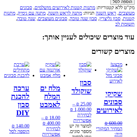
הוספה לסל
מק"ט
ללא
קטגוריות:
מתנות קטנות לאירועים מושלמים
,
סבונים
מעוצבים
,
ראש השנה
תגיות:
מתנה לראש השנה
,
מתנה עם גימיק
,
מתנות
קטנות
,
סבון גליצרין
,
סבון שנה טובה
,
סבונים מעוצבים
,
שנה טובה
,
תשומת לב
עוד מוצרים שיכולים לעניין אותך:
מוצרים קשורים
מבצע!
סבון
מלח ים
ערכה
שוקולד
שקיקי
המלח
להכנת
סבונים
לאמבט
סבון
–
₪
25.00
לאירועים
₪
1,000.00
DIY
לבחירת
–
₪
18.00
אפשרויות
₪
400.00
₪
600.00
למוצר זה יש
140.00
₪
המחיר המקורי
לבחירת
מספר סוגים.
הוספה לסל
היה:
אפשרויות
ניתן לבחור