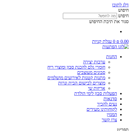
דלג לתוכן
חיפוש
חיפוש
סגור את תיבת החיפוש
0.00
₪
0
עגלת קניות
החנות
ערכות יצירה
חומרי גלם להכנת סבון ומוצרי ריח
סבונים מעוצבים
מתנות קטנות לאירועים מושלמים
מוצרים לבישום הבית ונרות
אריזות שי
הפעלות סבון לימי הולדת
סדנאות
נעים להכיר
לקוחותינו מעידים
המגזין
צרו קשר
תפריט