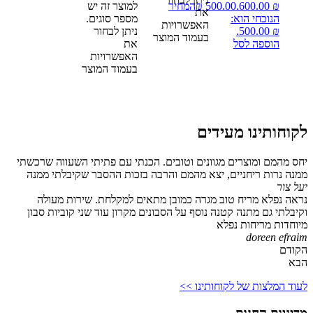
₪ 600.00.
500.00
₪
המחיר
למוצר זה יש
את
הנוכחי הוא:
מספר סוגים.
האפשרויות
₪ 500.00.
ניתן לבחור
בעמוד המוצר
הוספה לסל
את
האפשרויות
בעמוד המוצר
לקוחותינו מעידים
יחס מהמם ומוצרים מגוונים וטובים. הכנתי עם פתיתי השעווה שרכשתי
ממנה נרות ריחניים, יצא מהמם והרבה בזכות ההסבר שקיבלתי ממנה
יעל צור
נראה נפלא מריח טוב מגרה כמובן מתאים למקלחת. שירות מעולה
וקיבלתי גם מתנה קטנה נוסף על הסבונים מקרון עוד שני קוביות סבון
מיוחדות מריחות נפלא
doreen efraim
הקודם
הבא
לעוד המלצות של לקוחותינו >>