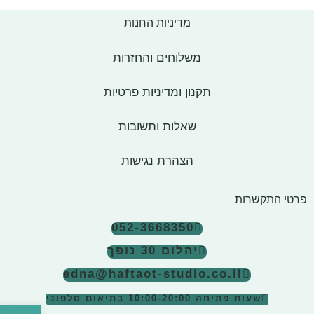
מדיניות החנות
משלוחים והחזרות
תקנון ומדיניות פרטיות
שאלות ותשובות
הצהרת נגישות
פרטי התקשרות
052-3668350
יהלום 30 נופך
edna@haftaot-studio.co.il
שעות פתיחה 10:00-20:00
בתיאום טלפוני
פתח סרגל