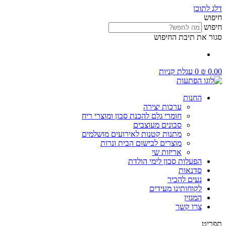
דלג לתוכן
חיפוש
חיפוש
סגור את תיבת החיפוש
0.00
₪
0
עגלת קניות
החנות
ערכות יצירה
חומרי גלם להכנת סבון ומוצרי ריח
סבונים מעוצבים
מתנות קטנות לאירועים מושלמים
מוצרים לבישום הבית ונרות
אריזות שי
הפעלות סבון לימי הולדת
סדנאות
נעים להכיר
לקוחותינו מעידים
המגזין
צרו קשר
תפריט