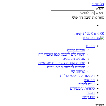
דלג לתוכן
חיפוש
חיפוש
סגור את תיבת החיפוש
0.00
₪
0
עגלת קניות
החנות
ערכות יצירה
חומרי גלם להכנת סבון ומוצרי ריח
סבונים מעוצבים
מתנות קטנות לאירועים מושלמים
מוצרים לבישום הבית ונרות
אריזות שי
הפעלות סבון לימי הולדת
סדנאות
נעים להכיר
לקוחותינו מעידים
המגזין
צרו קשר
תפריט