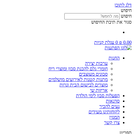
דלג לתוכן
חיפוש
חיפוש
סגור את תיבת החיפוש
0.00
₪
0
עגלת קניות
החנות
ערכות יצירה
חומרי גלם להכנת סבון ומוצרי ריח
סבונים מעוצבים
מתנות קטנות לאירועים מושלמים
מוצרים לבישום הבית ונרות
אריזות שי
הפעלות סבון לימי הולדת
סדנאות
נעים להכיר
לקוחותינו מעידים
המגזין
צרו קשר
תפריט