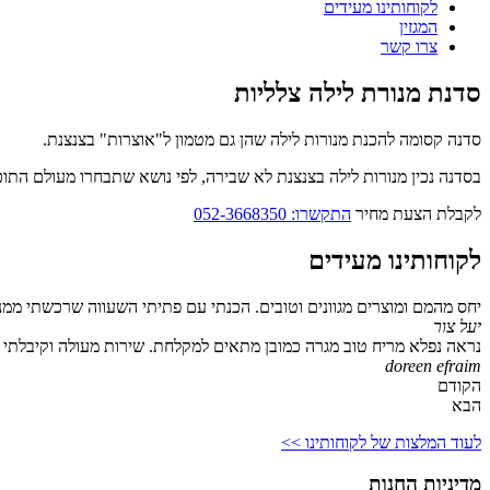
לקוחותינו מעידים
המגזין
צרו קשר
סדנת מנורת לילה צלליות
סדנה קסומה להכנת מנורות לילה שהן גם מטמון ל"אוצרות" בצנצנת.
בסדנה נכין מנורות לילה בצנצנת לא שבירה, לפי נושא שתבחרו מעולם התוכן
לקבלת הצעת מחיר
התקשרו: 052-3668350
לקוחותינו מעידים
יחס מהמם ומוצרים מגוונים וטובים. הכנתי עם פתיתי השעווה שרכשתי ממנ
יעל צור
נראה נפלא מריח טוב מגרה כמובן מתאים למקלחת. שירות מעולה וקיבלתי גם
doreen efraim
הקודם
הבא
לעוד המלצות של לקוחותינו >>
מדיניות החנות