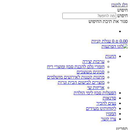
דלג לתוכן
חיפוש
חיפוש
סגור את תיבת החיפוש
0.00
₪
0
עגלת קניות
החנות
ערכות יצירה
חומרי גלם להכנת סבון ומוצרי ריח
סבונים מעוצבים
מתנות קטנות לאירועים מושלמים
מוצרים לבישום הבית ונרות
אריזות שי
הפעלות סבון לימי הולדת
סדנאות
נעים להכיר
לקוחותינו מעידים
המגזין
צרו קשר
תפריט