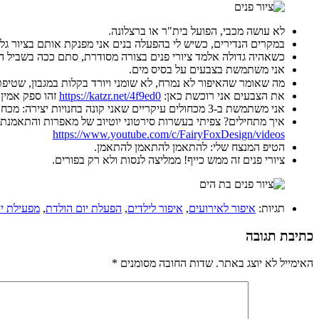
לא עושה מכבי, הפועל בית"ר או ברצלונה.
במקרים הנדירים, כשיש לי בהפעלה בנים אני מפנקת אותם בציור גל
כשאהיה גדולה אלמד ציורי פנים בצורה מסודרת, סתם ככה בשביל הכ
אני משתמשת בצבעים על בסיס מים.
מה שאומר שהאיפור לא נמרח, לא שומני ויורד בקלות במגבון, שטיפת
את הצבעים אני רוכשת כאן:
https://katzr.net/4f9ed0
זהו ספק אמין 
אני משתמשת ב-3 מכחולים עיקריים שאני קונה בחנויות יצירה: מכחול שטוח 10, מכחול דק עגול 2 או 1 ומכחול עגול 6 או 8. את המכחולים אני מחליפה לעיתים תכופות ו"חופפת" אותם בשמפו.
איך מתחילים? צפיתי בעשרות סירטוני יוטיוב של מאפרות והתאמנתי
https://www.youtube.com/c/FairyFoxDesign/videos
הטיפ המנצח שלי: להתאמן להתאמן להתאמן.
ציורי פנים זה ממש כייף! ממליצה לנסות ולא רק בפורים.
תגיות:
איפור לאירועים
,
איפור לילדים
,
הפעלת יום הולדת
,
מפעילת יו
כתיבת תגובה
האימייל לא יוצג באתר.
שדות החובה מסומנים
*