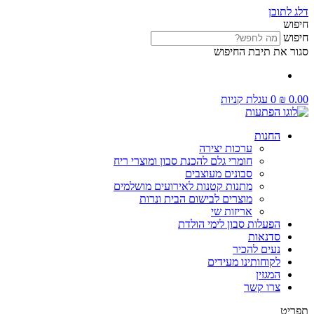
דלג לתוכן
חיפוש
חיפוש
סגור את תיבת החיפוש
0.00
₪
0
עגלת קניות
החנות
ערכות יצירה
חומרי גלם להכנת סבון ומוצרי ריח
סבונים מעוצבים
מתנות קטנות לאירועים מושלמים
מוצרים לבישום הבית ונרות
אריזות שי
הפעלות סבון לימי הולדת
סדנאות
נעים להכיר
לקוחותינו מעידים
המגזין
צרו קשר
תפריט