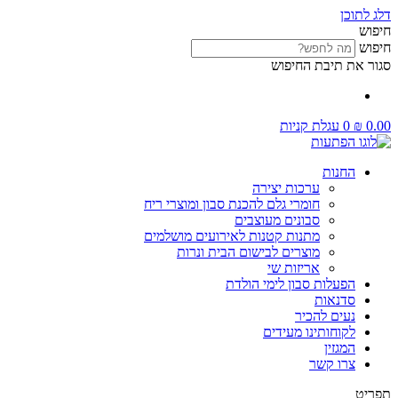
דלג לתוכן
חיפוש
חיפוש
סגור את תיבת החיפוש
0.00
₪
0
עגלת קניות
החנות
ערכות יצירה
חומרי גלם להכנת סבון ומוצרי ריח
סבונים מעוצבים
מתנות קטנות לאירועים מושלמים
מוצרים לבישום הבית ונרות
אריזות שי
הפעלות סבון לימי הולדת
סדנאות
נעים להכיר
לקוחותינו מעידים
המגזין
צרו קשר
תפריט