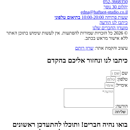
052-3668350
יהלום 30 נופך
edna@haftaot-studio.co.il
שעות פתיחה 10:00-20:00
בתיאום טלפוני
כיתבו לנו הודעה
מועדון החברים שלנו
© 2026 כל הזכויות שמורות להפתעות. אין לעשות שימוש בתוכן האתר
ללא אישור מראש בכתב.
עיצוב והקמת אתר:
שרון רותם
כיתבו לנו ונחזור אליכם בהקדם
שם
טלפון:
אימייל:
הודעה:
שליחה
בואו נהיה חברים! ותוכלו להתעדכן ראשונים