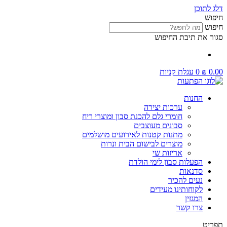
דלג לתוכן
חיפוש
חיפוש
סגור את תיבת החיפוש
0.00
₪
0
עגלת קניות
החנות
ערכות יצירה
חומרי גלם להכנת סבון ומוצרי ריח
סבונים מעוצבים
מתנות קטנות לאירועים מושלמים
מוצרים לבישום הבית ונרות
אריזות שי
הפעלות סבון לימי הולדת
סדנאות
נעים להכיר
לקוחותינו מעידים
המגזין
צרו קשר
תפריט