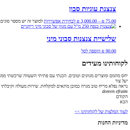
צנצנת עוגיות סבון
75.00
₪
–
3,000.00
₪
לבחירת אפשרויות
למוצר זה יש מספר סוגים
שלישיית צנצנות סבוני מיני
90.00
₪
הוספה לסל
לקוחותינו מעידים
יחס מהמם ומוצרים מגוונים וטובים. הכנתי עם פתיתי השעווה שרכשתי ממנ
יעל צור
נראה נפלא מריח טוב מגרה כמובן מתאים למקלחת. שירות מעולה וקיבלתי גם
doreen efraim
הקודם
הבא
לעוד המלצות של לקוחותינו >>
מדיניות החנות