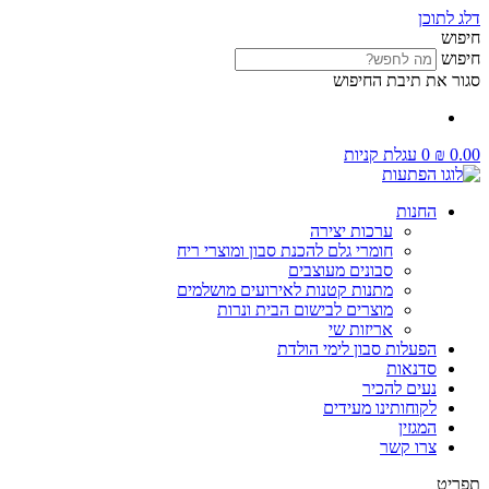
דלג לתוכן
חיפוש
חיפוש
סגור את תיבת החיפוש
0.00
₪
0
עגלת קניות
החנות
ערכות יצירה
חומרי גלם להכנת סבון ומוצרי ריח
סבונים מעוצבים
מתנות קטנות לאירועים מושלמים
מוצרים לבישום הבית ונרות
אריזות שי
הפעלות סבון לימי הולדת
סדנאות
נעים להכיר
לקוחותינו מעידים
המגזין
צרו קשר
תפריט