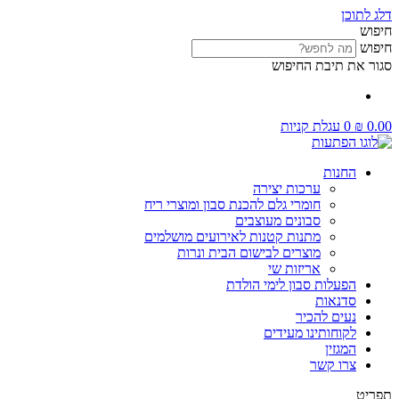
דלג לתוכן
חיפוש
חיפוש
סגור את תיבת החיפוש
0.00
₪
0
עגלת קניות
החנות
ערכות יצירה
חומרי גלם להכנת סבון ומוצרי ריח
סבונים מעוצבים
מתנות קטנות לאירועים מושלמים
מוצרים לבישום הבית ונרות
אריזות שי
הפעלות סבון לימי הולדת
סדנאות
נעים להכיר
לקוחותינו מעידים
המגזין
צרו קשר
תפריט