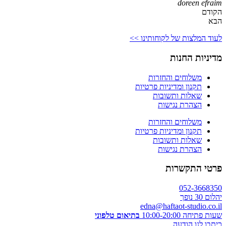
doreen efraim
הקודם
הבא
לעוד המלצות של לקוחותינו >>
מדיניות החנות
משלוחים והחזרות
תקנון ומדיניות פרטיות
שאלות ותשובות
הצהרת נגישות
משלוחים והחזרות
תקנון ומדיניות פרטיות
שאלות ותשובות
הצהרת נגישות
פרטי התקשרות
052-3668350
יהלום 30 נופך
edna@haftaot-studio.co.il
שעות פתיחה 10:00-20:00
בתיאום טלפוני
כיתבו לנו הודעה