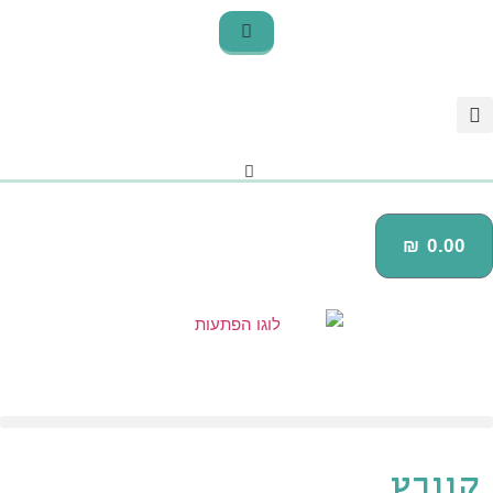
₪
0.00
קוורץ