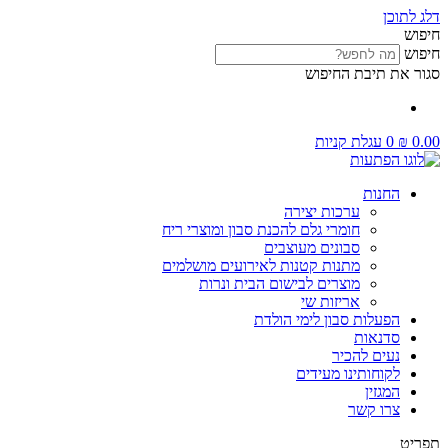
דלג לתוכן
חיפוש
חיפוש
סגור את תיבת החיפוש
0.00
₪
0
עגלת קניות
החנות
ערכות יצירה
חומרי גלם להכנת סבון ומוצרי ריח
סבונים מעוצבים
מתנות קטנות לאירועים מושלמים
מוצרים לבישום הבית ונרות
אריזות שי
הפעלות סבון לימי הולדת
סדנאות
נעים להכיר
לקוחותינו מעידים
המגזין
צרו קשר
תפריט