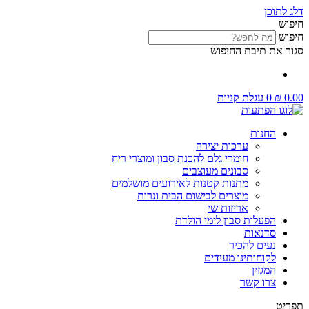
דלג לתוכן
חיפוש
חיפוש
סגור את תיבת החיפוש
0.00
₪
0
עגלת קניות
החנות
ערכות יצירה
חומרי גלם להכנת סבון ומוצרי ריח
סבונים מעוצבים
מתנות קטנות לאירועים מושלמים
מוצרים לבישום הבית ונרות
אריזות שי
הפעלות סבון לימי הולדת
סדנאות
נעים להכיר
לקוחותינו מעידים
המגזין
צרו קשר
תפריט