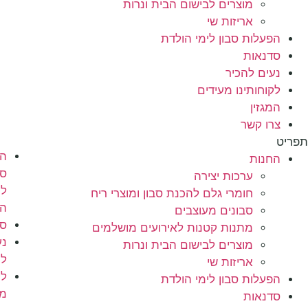
רים לבישום הבית ונרות
מושלמים
זות שי
מוצרים
בון לימי הולדת
לבישום
הבית
יר
ונרות
 מעידים
אריזות
שי
הפעלות
סבון
ות יצירה
לימי
רי גלם להכנת סבון ומוצרי ריח
הולדת
נים מעוצבים
סדנאות
ות קטנות לאירועים מושלמים
נעים
רים לבישום הבית ונרות
להכיר
זות שי
לקוחותינו
בון לימי הולדת
מעידים