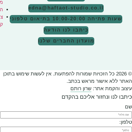
מעידים
edna@haftaot-studio.co.i
המגזין
צרו
10:00-20:0
בתיאום טלפוני
קשר
כיתבו לנו הודעה
מועדון החברים שלנו
כל הזכויות שמורות להפתעות. אין לעשות שימוש בתוכן
ור מראש בכתב.
אתר:
שרון רותם
חזור אליכם בהקדם