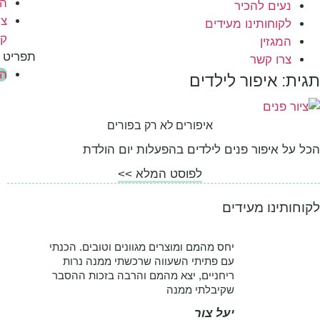
המגזין
יר
צרו
 מעידים
קשר
תפריט
החנות
ר לילדים
ערכות
איפורים לא רק בפורים
יצירה
חומרי
פנים לילדים בהפעלות יום הולדת
גלם
לפוסט המלא >>
להכנת
סבון
ידים
ומוצרי
ריח
יחס מהמם ומוצרים מגוונים וטובים. הכנתי
סבונים
עם פתיתי השעווה שרכשתי ממנה נרות
מעוצבים
ריחניים, יצא מהמם והרבה בזכות ההסבר
מתנות
שקיבלתי ממנה
קטנות
יעל צור