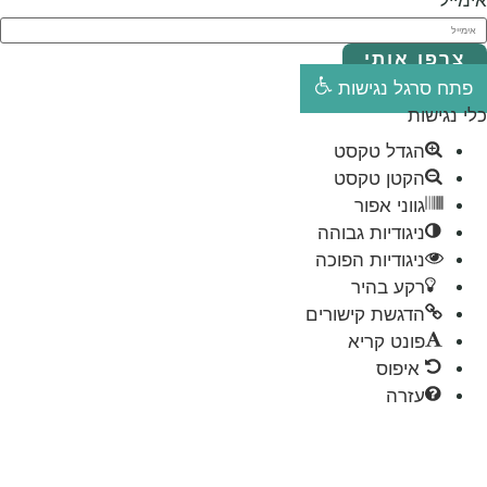
י
ישות
טקסט
טקסט
פור
ת גבוהה
ת הפוכה
יר
קישורים
ריא