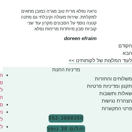
לאירועים
מושלמים
נראה נפלא מריח טוב מגרה כמובן מתאים
מוצרים
למקלחת. שירות מעולה וקיבלתי גם מתנה
קטנה נוסף על הסבונים מקרון עוד שני
לבישום
קוביות סבון מיוחדות מריחות נפלא
הבית
doreen efraim
ונרות
אריזות
שי
ל לקוחותינו >>
מדיניות החנות
הפעלות
ות
סבון
 פרטיות
לימי
ת
הולדת
סדנאות
נעים
052-3668350
להכיר
לקוחותינו
יהלום 30 נופך