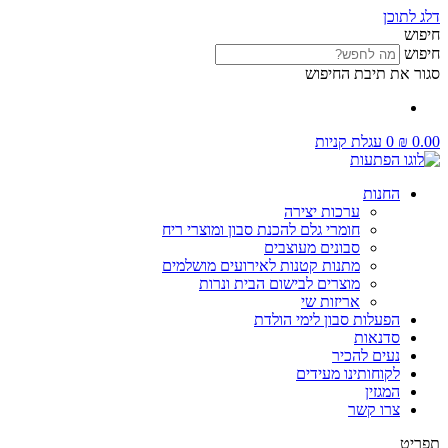
דלג לתוכן
חיפוש
חיפוש
סגור את תיבת החיפוש
0.00
₪
0
עגלת קניות
החנות
ערכות יצירה
חומרי גלם להכנת סבון ומוצרי ריח
סבונים מעוצבים
מתנות קטנות לאירועים מושלמים
מוצרים לבישום הבית ונרות
אריזות שי
הפעלות סבון לימי הולדת
סדנאות
נעים להכיר
לקוחותינו מעידים
המגזין
צרו קשר
תפריט