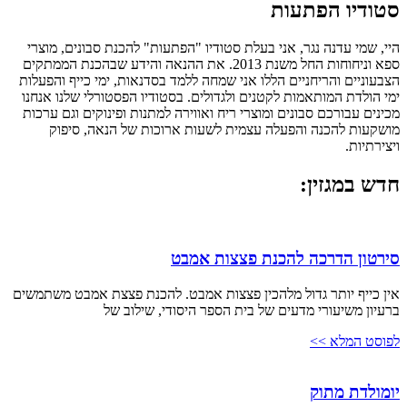
סטודיו הפתעות
היי, שמי עדנה נגר, אני בעלת סטודיו "הפתעות" להכנת סבונים, מוצרי
ספא וניחוחות החל משנת 2013. את ההנאה והידע שבהכנת הממתקים
הצבעוניים והריחניים הללו אני שמחה ללמד בסדנאות, ימי כייף והפעלות
ימי הולדת המותאמות לקטנים ולגדולים. בסטודיו הפסטורלי שלנו אנחנו
מכינים עבורכם סבונים ומוצרי ריח ואווירה למתנות ופינוקים וגם ערכות
מושקעות להכנה והפעלה עצמית לשעות ארוכות של הנאה, סיפוק
ויצירתיות.
חדש במגזין:
סירטון הדרכה להכנת פצצות אמבט
אין כייף יותר גדול מלהכין פצצות אמבט. להכנת פצצת אמבט משתמשים
ברעיון משיעורי מדעים של בית הספר היסודי, שילוב של
לפוסט המלא >>
יומולדת מתוק