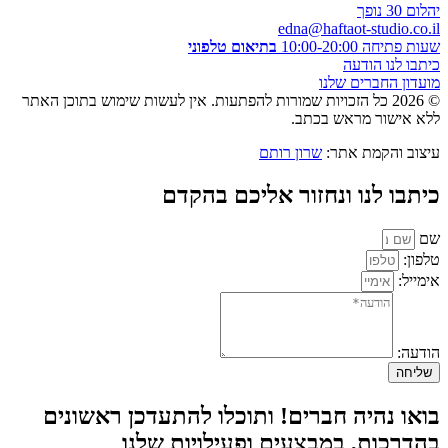
יהלום 30 נופך
edna@haftaot-studio.co.il
שעות פתיחה 10:00-20:00
בתיאום טלפוני
כיתבו לנו הודעה
מועדון החברים שלנו
© 2026 כל הזכויות שמורות להפתעות. אין לעשות שימוש בתוכן האתר
ללא אישור מראש בכתב.
עיצוב והקמת אתר:
שרון רותם
כיתבו לנו ונחזור אליכם בהקדם
שם
טלפון:
אימייל:
הודעה:
שליחה
בואו נהיה חברים! ותוכלו להתעדכן ראשונים
בהדרכות, במבצעים ופעילויות שלנו