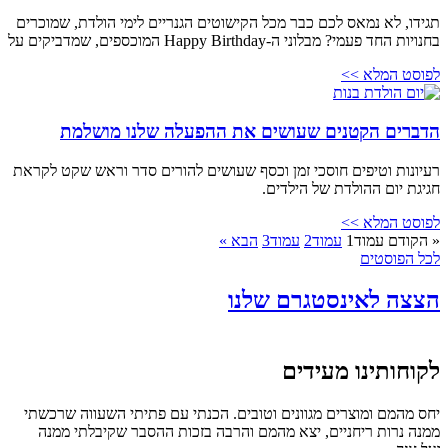
תגידו, לא נמאס לכם כבר מכל הקישוטים הגנריים לימי הולדת, שמוכרים
בחנויות החד פעמי? מבלוני ה-Happy Birthday המוכספים, שמדביקים על
לפוסט המלא >>
הדברים הקטנים שעושים את ההפעלה שלנו מושלמת
רעיונות וטיפים חוסכי זמן וכסף שעושים להורים סדר וראש שקט לקראת
חגיגת יום ההולדת של הילדים.
לפוסט המלא >>
« הקודם
עמוד
1
עמוד
2
עמוד
3
הבא »
לכל הפוסטים
הצצה לאינסטגרם שלנו
לקוחותינו מעידים
יחס מהמם ומוצרים מגוונים וטובים. הכנתי עם פתיתי השעווה שרכשתי
ממנה נרות ריחניים, יצא מהמם והרבה בזכות ההסבר שקיבלתי ממנה