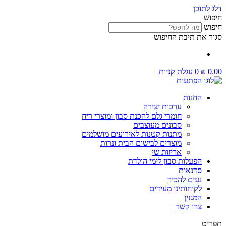
דלג לתוכן
חיפוש
חיפוש
סגור את תיבת החיפוש
0.00
₪
0
עגלת קניות
החנות
ערכות יצירה
חומרי גלם להכנת סבון ומוצרי ריח
סבונים מעוצבים
מתנות קטנות לאירועים מושלמים
מוצרים לבישום הבית ונרות
אריזות שי
הפעלות סבון לימי הולדת
סדנאות
נעים להכיר
לקוחותינו מעידים
המגזין
צרו קשר
תפריט