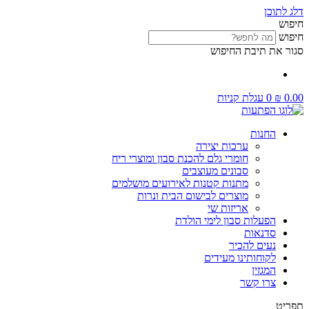
דלג לתוכן
חיפוש
חיפוש
סגור את תיבת החיפוש
0.00
₪
0
עגלת קניות
החנות
ערכות יצירה
חומרי גלם להכנת סבון ומוצרי ריח
סבונים מעוצבים
מתנות קטנות לאירועים מושלמים
מוצרים לבישום הבית ונרות
אריזות שי
הפעלות סבון לימי הולדת
סדנאות
נעים להכיר
לקוחותינו מעידים
המגזין
צרו קשר
תפריט