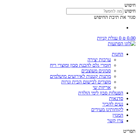
דלג
חיפוש
לתוכן
חיפוש
סגור את תיבת החיפוש
0.00
₪
0
עגלת קניות
החנות
ערכות יצירה
חומרי גלם להכנת סבון ומוצרי ריח
סבונים מעוצבים
מתנות קטנות לאירועים מושלמים
מוצרים לבישום הבית ונרות
אריזות שי
הפעלות סבון לימי הולדת
סדנאות
נעים להכיר
לקוחותינו מעידים
המגזין
צרו קשר
תפריט